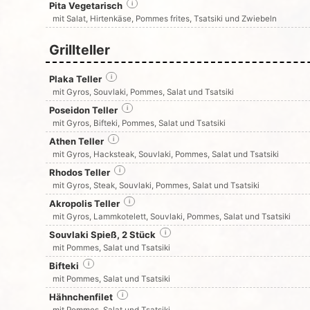
Pita Vegetarisch
i
mit Salat, Hirtenkäse, Pommes frites, Tsatsiki und Zwiebeln
Grillteller
Plaka Teller
i
mit Gyros, Souvlaki, Pommes, Salat und Tsatsiki
Poseidon Teller
i
mit Gyros, Bifteki, Pommes, Salat und Tsatsiki
Athen Teller
i
mit Gyros, Hacksteak, Souvlaki, Pommes, Salat und Tsatsiki
Rhodos Teller
i
mit Gyros, Steak, Souvlaki, Pommes, Salat und Tsatsiki
Akropolis Teller
i
mit Gyros, Lammkotelett, Souvlaki, Pommes, Salat und Tsatsiki
Souvlaki Spieß, 2 Stück
i
mit Pommes, Salat und Tsatsiki
Bifteki
i
mit Pommes, Salat und Tsatsiki
Hähnchenfilet
i
mit Pommes, Salat und Tsatsiki