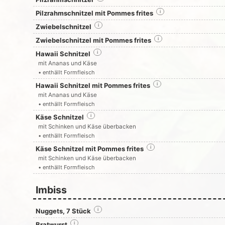
Pilzrahmschnitzel mit Pommes frites
i
Zwiebelschnitzel
i
Zwiebelschnitzel mit Pommes frites
i
Hawaii Schnitzel
i
mit Ananas und Käse
• enthällt Formfleisch
Hawaii Schnitzel mit Pommes frites
i
mit Ananas und Käse
• enthällt Formfleisch
Käse Schnitzel
i
mit Schinken und Käse überbacken
• enthällt Formfleisch
Käse Schnitzel mit Pommes frites
i
mit Schinken und Käse überbacken
• enthällt Formfleisch
Imbiss
Nuggets, 7 Stück
i
Bratwurst
i