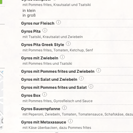
mit Pommes frites, Krautsalat und Tsatsiki
in klein
in groß
Gyros nur Fleisch
i
Gyros Pita
i
mit Tsatsiki, Krautsalat und Zwiebeln
Gyros Pita Greek Style
i
mit Pommes frites, Tomaten, Ketchup, Senf
Gyros mit Zwiebeln
i
mit Pommes frites und Tsatsiki
Gyros mit Pommes frites und Zwiebeln
i
Gyros mit Salat und Zwiebeln
i
Gyros mit Pommes frites und Salat
i
Gyros Box
i
mit Pommes frites, Gyrosfleisch und Sauce
Gyros Bauernpfanne
i
mit Peperoni, Zwiebeln, Tomaten, Tomatensauce, Schafskäse, dazu
Gyros mit Metaxasauce
i
mit Käse überbacken, dazu Pommes frites