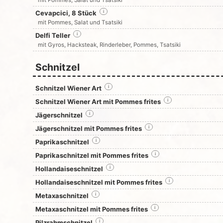
Cevapcici, 8 Stück
i
mit Pommes, Salat und Tsatsiki
Delfi Teller
i
mit Gyros, Hacksteak, Rinderleber, Pommes, Tsatsiki
Schnitzel
Schnitzel Wiener Art
i
Schnitzel Wiener Art mit Pommes frites
i
Jägerschnitzel
i
Jägerschnitzel mit Pommes frites
i
Paprikaschnitzel
i
Paprikaschnitzel mit Pommes frites
i
Hollandaiseschnitzel
i
Hollandaiseschnitzel mit Pommes frites
i
Metaxaschnitzel
i
Metaxaschnitzel mit Pommes frites
i
Pilzrahmschnitzel
i