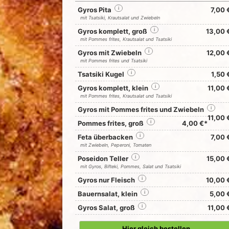
Gyros Pita
i
7,00 
mit Tsatsiki, Krautsalat und Zwiebeln
Gyros komplett, groß
i
13,00 
mit Pommes frites, Krautsalat und Tsatsiki
Gyros mit Zwiebeln
i
12,00 
mit Pommes frites und Tsatsiki
Tsatsiki Kugel
i
1,50 
Gyros komplett, klein
i
11,00 
mit Pommes frites, Krautsalat und Tsatsiki
Gyros mit Pommes frites und Zwiebeln
i
11,00 
Pommes frites, groß
i
4,00 €*
Feta überbacken
i
7,00 
mit Zwiebeln, Peperoni, Tomaten
Poseidon Teller
i
15,00 
mit Gyros, Bifteki, Pommes, Salat und Tsatsiki
Gyros nur Fleisch
i
10,00 
Bauernsalat, klein
i
5,00 
Gyros Salat, groß
i
11,00 
Hier gleich bestellen