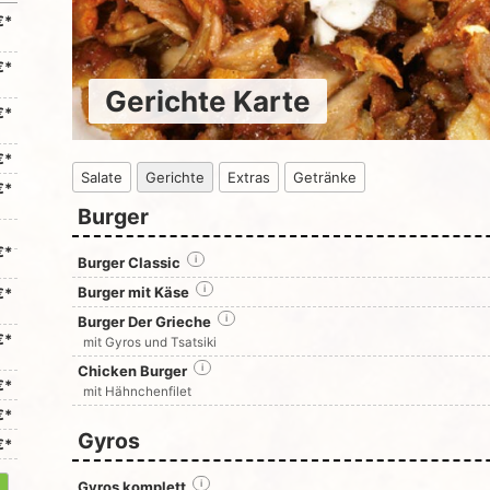
€*
€*
Gerichte Karte
€*
€*
Salate
Gerichte
Extras
Getränke
€*
Burger
€*
Burger Classic
i
Burger mit Käse
i
€*
Burger Der Grieche
i
€*
mit Gyros und Tsatsiki
Chicken Burger
i
€*
mit Hähnchenfilet
€*
Gyros
€*
Gyros komplett
i